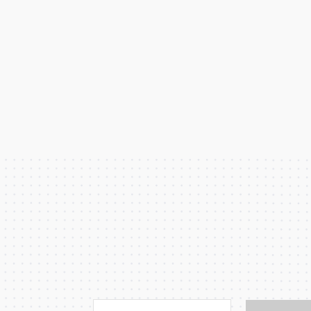
Veja quem 
A Associação Portuguesa de Franchising 
empresas que com
Com experiência, inovação e um profu
Descubra mais sobre as oportunidades ofe
A APF é o s