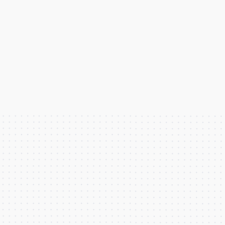
s, que compõem uma rede diversificada de
do das franquias.
s setores e estão prontas para ajudar
.
esso no emocionante mundo do franchising.
a realidade.