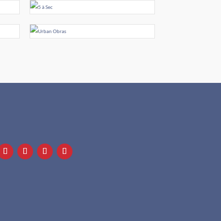

+351 911 505 951

info@apf.org.pt