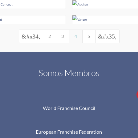
&#x34;
&#x35;
2
3
4
5
Somos Membros
World Franchise Council
European Franchise Federation