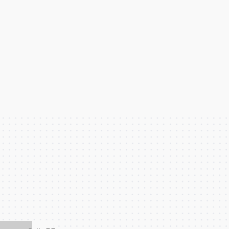
faz parte
(APF) tem a honra de apresentar suas valiosas marcas associada
partilham um compromisso inabalável com a excelência no mun
ndo conhecimento do mercado, essas marcas são líderes em seu
empreendedores a realizar seus sonhos de negócios de sucesso
recidas pelas marcas na APF e dê o próximo passo rumo ao suc
eu parceiro confiável para fazer dos seus sonhos de negócios um