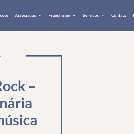
ções
Associados
Franchising
Serviços
Contato
O
Rock –
nária
música