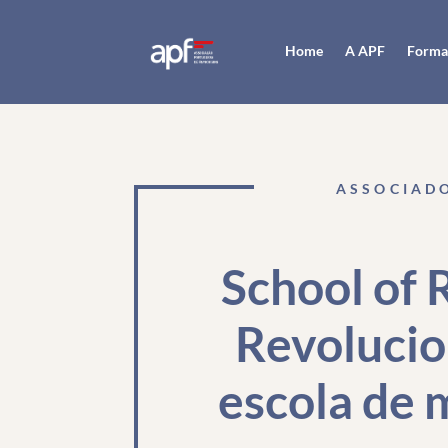
Home
A APF
Forma
ASSOCIAD
School of 
R
evolucio
escola de 