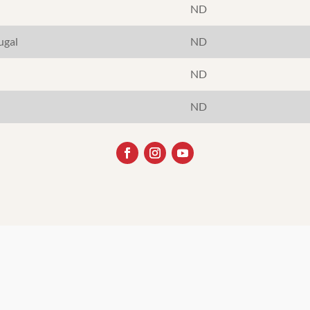
ND
ugal
ND
ND
ND