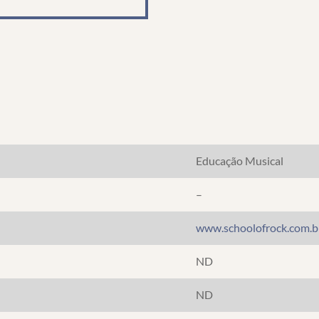
Educação Musical
–
www.schoolofrock.com.b
ND
ND