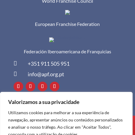
World Franchise Council
European Franchise Federation
Federación Iberoamericana de Franquicias

+351 911 505 951

info@apf.org.pt
Valorizamos a sua privacidade
Utilizamos cookies para melhorar a sua experiência de
navegação, apresentar anúncios ou conteúdos personalizados
Todos os direitos reservados à APF ©
e analisar o nosso tráfego. Ao clicar em "Aceitar Todos",
2024
concorda com a utilização de cookies.