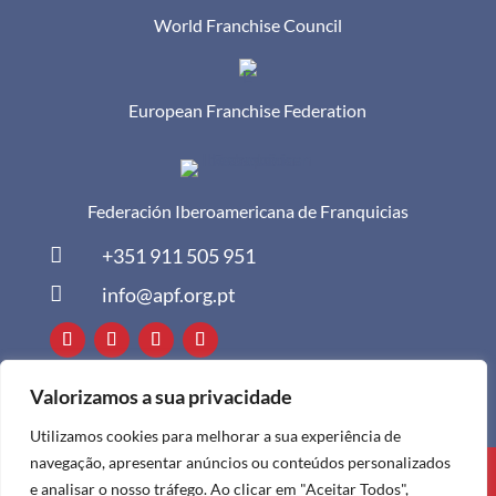
World Franchise Council
European Franchise Federation
Federación Iberoamericana de Franquicias

+351 911 505 951

info@apf.org.pt
Valorizamos a sua privacidade
Utilizamos cookies para melhorar a sua experiência de
navegação, apresentar anúncios ou conteúdos personalizados
Todos os direitos reservados à APF ©
e analisar o nosso tráfego. Ao clicar em "Aceitar Todos",