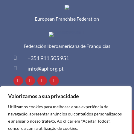
European Franchise Federation
Federación Iberoamericana de Franquicias

+351 911 505 951

info@apf.org.pt
Valorizamos a sua privacidade
Utilizamos cookies para melhorar a sua experiência de
navegação, apresentar anúncios ou conteúdos personalizados
Todos os direitos reservados à APF ©
e analisar o nosso tráfego. Ao clicar em "Aceitar Todos",
2024
concorda com a utilização de cookies.