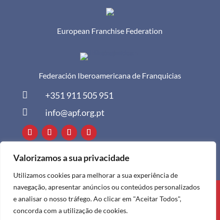
European Franchise Federation
Federación Iberoamericana de Franquicias

+351 911 505 951

info@apf.org.pt
Valorizamos a sua privacidade
Utilizamos cookies para melhorar a sua experiência de
navegação, apresentar anúncios ou conteúdos personalizados
Todos os direitos reservados à APF ©
e analisar o nosso tráfego. Ao clicar em "Aceitar Todos",
2024
concorda com a utilização de cookies.