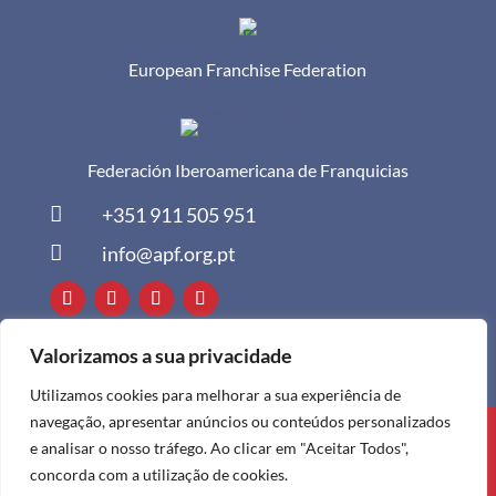
European Franchise Federation
Federación Iberoamericana de Franquicias

+351 911 505 951

info@apf.org.pt
Valorizamos a sua privacidade
Utilizamos cookies para melhorar a sua experiência de
navegação, apresentar anúncios ou conteúdos personalizados
Todos os direitos reservados à APF ©
e analisar o nosso tráfego. Ao clicar em "Aceitar Todos",
2024
concorda com a utilização de cookies.