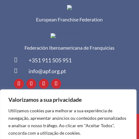
European Franchise Federation
Federación Iberoamericana de Franquicias

+351 911 505 951

info@apf.org.pt
Valorizamos a sua privacidade
Utilizamos cookies para melhorar a sua experiência de
navegação, apresentar anúncios ou conteúdos personalizados
Todos os direitos reservados à APF ©
e analisar o nosso tráfego. Ao clicar em "Aceitar Todos",
2024
concorda com a utilização de cookies.