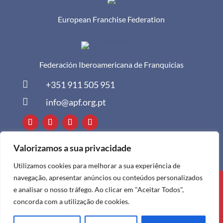
European Franchise Federation
Federación Iberoamericana de Franquicias

+351 911 505 951

info@apf.org.pt
Valorizamos a sua privacidade
Utilizamos cookies para melhorar a sua experiência de
navegação, apresentar anúncios ou conteúdos personalizados
Todos os direitos reservados à APF ©
e analisar o nosso tráfego. Ao clicar em "Aceitar Todos",
2024
concorda com a utilização de cookies.