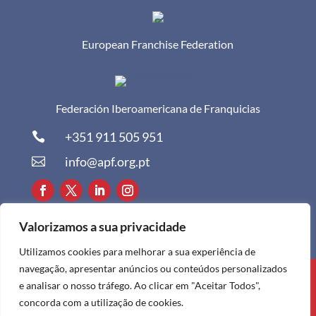
European Franchise Federation
Federación Iberoamericana de Franquicias
+351 911 505 951

info@apf.org.pt

Valorizamos a sua privacidade
Utilizamos cookies para melhorar a sua experiência de
navegação, apresentar anúncios ou conteúdos personalizados
Todos os direitos reservados à APF ©
e analisar o nosso tráfego. Ao clicar em "Aceitar Todos",
2024
concorda com a utilização de cookies.