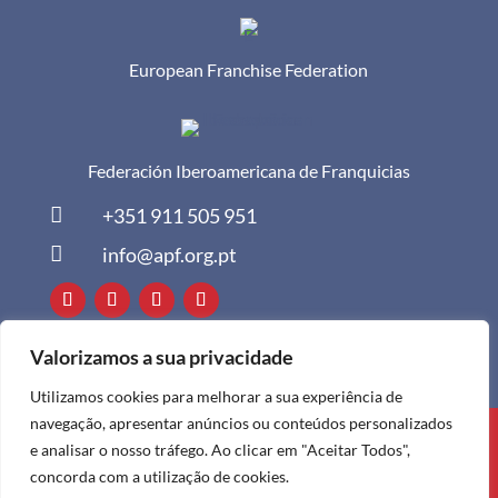
European Franchise Federation
Federación Iberoamericana de Franquicias

+351 911 505 951

info@apf.org.pt
Valorizamos a sua privacidade
Utilizamos cookies para melhorar a sua experiência de
navegação, apresentar anúncios ou conteúdos personalizados
Todos os direitos reservados à APF ©
e analisar o nosso tráfego. Ao clicar em "Aceitar Todos",
2024
concorda com a utilização de cookies.