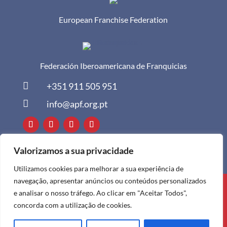
European Franchise Federation
Federación Iberoamericana de Franquicias

+351 911 505 951

info@apf.org.pt
Valorizamos a sua privacidade
Utilizamos cookies para melhorar a sua experiência de
navegação, apresentar anúncios ou conteúdos personalizados
Todos os direitos reservados à APF ©
e analisar o nosso tráfego. Ao clicar em "Aceitar Todos",
2024
concorda com a utilização de cookies.