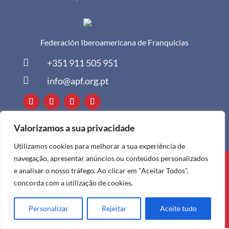
Federación Iberoamericana de Franquicias

+351 911 505 951

info@apf.org.pt
Valorizamos a sua privacidade
Utilizamos cookies para melhorar a sua experiência de
navegação, apresentar anúncios ou conteúdos personalizados
Todos os direitos reservados à APF ©
e analisar o nosso tráfego. Ao clicar em "Aceitar Todos",
2024
concorda com a utilização de cookies.
Personalizar
Rejeitar
Aceite tudo
Política de Privacidade