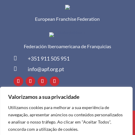
European Franchise Federation
Federación Iberoamericana de Franquicias

+351 911 505 951

info@apf.org.pt
Valorizamos a sua privacidade
Utilizamos cookies para melhorar a sua experiência de
navegação, apresentar anúncios ou conteúdos personalizados
Todos os direitos reservados à APF ©
e analisar o nosso tráfego. Ao clicar em "Aceitar Todos",
2024
concorda com a utilização de cookies.