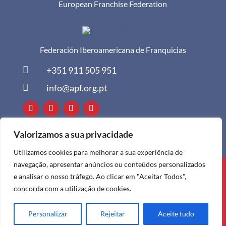
European Franchise Federation
Federación Iberoamericana de Franquicias

+351 911 505 951

info@apf.org.pt
Valorizamos a sua privacidade
Utilizamos cookies para melhorar a sua experiência de
navegação, apresentar anúncios ou conteúdos personalizados
Todos os direitos reservados à APF ©
e analisar o nosso tráfego. Ao clicar em "Aceitar Todos",
2024
concorda com a utilização de cookies.
Personalizar
Rejeitar
Aceite tudo
Política de Privacidade