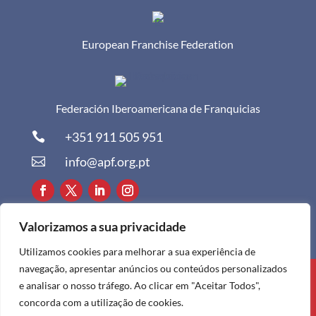
European Franchise Federation
Federación Iberoamericana de Franquicias
+351 911 505 951

info@apf.org.pt

Valorizamos a sua privacidade
Utilizamos cookies para melhorar a sua experiência de
navegação, apresentar anúncios ou conteúdos personalizados
Todos os direitos reservados à APF ©
e analisar o nosso tráfego. Ao clicar em "Aceitar Todos",
2024
concorda com a utilização de cookies.