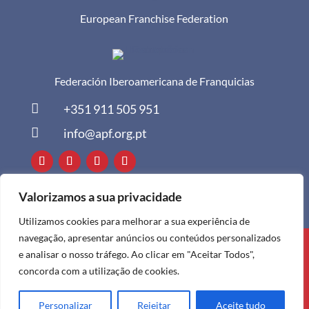
European Franchise Federation
Federación Iberoamericana de Franquicias

+351 911 505 951

info@apf.org.pt
Valorizamos a sua privacidade
Utilizamos cookies para melhorar a sua experiência de
navegação, apresentar anúncios ou conteúdos personalizados
Todos os direitos reservados à APF ©
e analisar o nosso tráfego. Ao clicar em "Aceitar Todos",
2024
concorda com a utilização de cookies.
Personalizar
Rejeitar
Aceite tudo