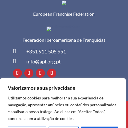
European Franchise Federation
Federación Iberoamericana de Franquicias

+351 911 505 951

info@apf.org.pt
Valorizamos a sua privacidade
Utilizamos cookies para melhorar a sua experiência de
navegação, apresentar anúncios ou conteúdos personalizados
Todos os direitos reservados à APF ©
e analisar o nosso tráfego. Ao clicar em "Aceitar Todos",
2024
concorda com a utilização de cookies.