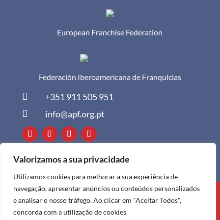
European Franchise Federation
Federación Iberoamericana de Franquicias

+351 911 505 951

info@apf.org.pt
Valorizamos a sua privacidade
Utilizamos cookies para melhorar a sua experiência de
navegação, apresentar anúncios ou conteúdos personalizados
Todos os direitos reservados à APF ©
e analisar o nosso tráfego. Ao clicar em "Aceitar Todos",
2024
concorda com a utilização de cookies.