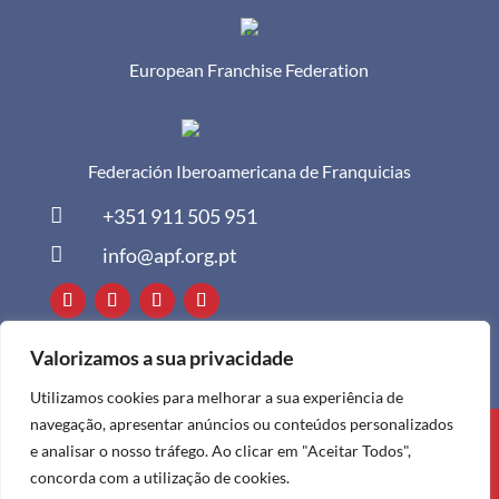
European Franchise Federation
Federación Iberoamericana de Franquicias

+351 911 505 951

info@apf.org.pt
Valorizamos a sua privacidade
Utilizamos cookies para melhorar a sua experiência de
navegação, apresentar anúncios ou conteúdos personalizados
Todos os direitos reservados à APF ©
e analisar o nosso tráfego. Ao clicar em "Aceitar Todos",
2024
concorda com a utilização de cookies.