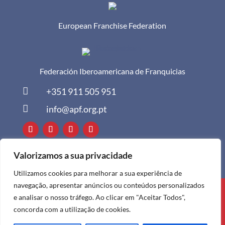
European Franchise Federation
Federación Iberoamericana de Franquicias

+351 911 505 951

info@apf.org.pt
Valorizamos a sua privacidade
Utilizamos cookies para melhorar a sua experiência de
navegação, apresentar anúncios ou conteúdos personalizados
Todos os direitos reservados à APF ©
e analisar o nosso tráfego. Ao clicar em "Aceitar Todos",
2024
concorda com a utilização de cookies.