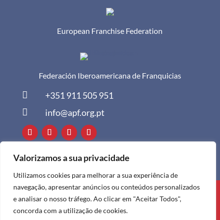
European Franchise Federation
Federación Iberoamericana de Franquicias

+351 911 505 951

info@apf.org.pt
Valorizamos a sua privacidade
Utilizamos cookies para melhorar a sua experiência de
navegação, apresentar anúncios ou conteúdos personalizados
Todos os direitos reservados à APF ©
e analisar o nosso tráfego. Ao clicar em "Aceitar Todos",
2024
concorda com a utilização de cookies.