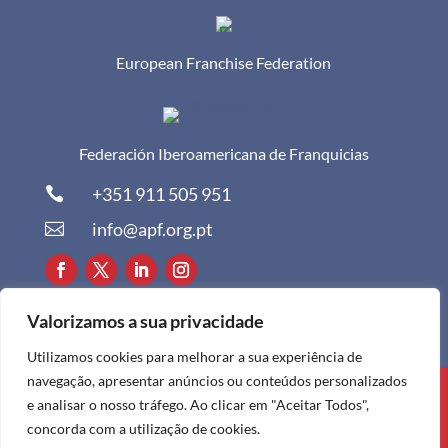
European Franchise Federation
Federación Iberoamericana de Franquicias
+351 911 505 951

info@apf.org.pt

Valorizamos a sua privacidade
Utilizamos cookies para melhorar a sua experiência de
navegação, apresentar anúncios ou conteúdos personalizados
Todos os direitos reservados à APF ©
e analisar o nosso tráfego. Ao clicar em "Aceitar Todos",
2024
concorda com a utilização de cookies.