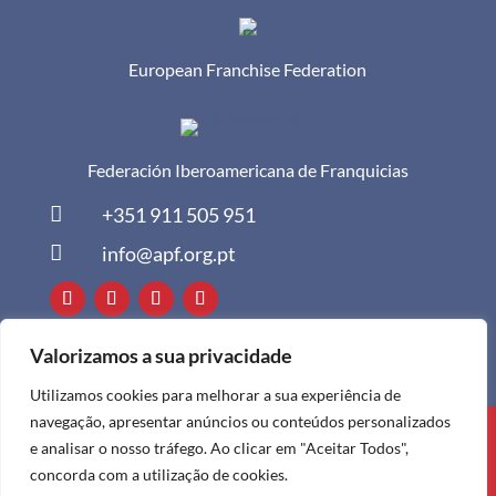
European Franchise Federation
Federación Iberoamericana de Franquicias

+351 911 505 951

info@apf.org.pt
Valorizamos a sua privacidade
Utilizamos cookies para melhorar a sua experiência de
navegação, apresentar anúncios ou conteúdos personalizados
Todos os direitos reservados à APF ©
e analisar o nosso tráfego. Ao clicar em "Aceitar Todos",
2024
concorda com a utilização de cookies.