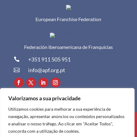
European Franchise Federation
Federación Iberoamericana de Franquicias
+351 911 505 951

info@apf.org.pt

Valorizamos a sua privacidade
Utilizamos cookies para melhorar a sua experiência de
navegação, apresentar anúncios ou conteúdos personalizados
Todos os direitos reservados à APF ©
e analisar o nosso tráfego. Ao clicar em "Aceitar Todos",
2024
concorda com a utilização de cookies.