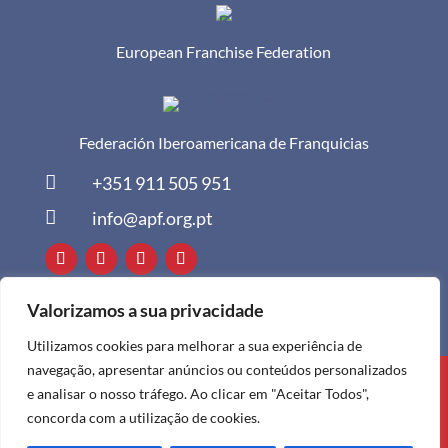
European Franchise Federation
Federación Iberoamericana de Franquicias

+351 911 505 951

info@apf.org.pt
Valorizamos a sua privacidade
Utilizamos cookies para melhorar a sua experiência de
navegação, apresentar anúncios ou conteúdos personalizados
Todos os direitos reservados à APF ©
e analisar o nosso tráfego. Ao clicar em "Aceitar Todos",
2024
concorda com a utilização de cookies.