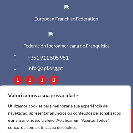
European Franchise Federation
Federación Iberoamericana de Franquicias

+351 911 505 951

info@apf.org.pt
Valorizamos a sua privacidade
Utilizamos cookies para melhorar a sua experiência de
navegação, apresentar anúncios ou conteúdos personalizados
Todos os direitos reservados à APF ©
e analisar o nosso tráfego. Ao clicar em "Aceitar Todos",
2024
concorda com a utilização de cookies.