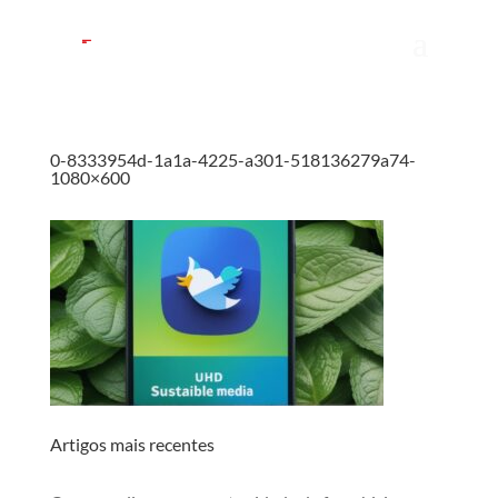
0-8333954d-1a1a-4225-a301-518136279a74-
1080×600
Artigos mais recentes