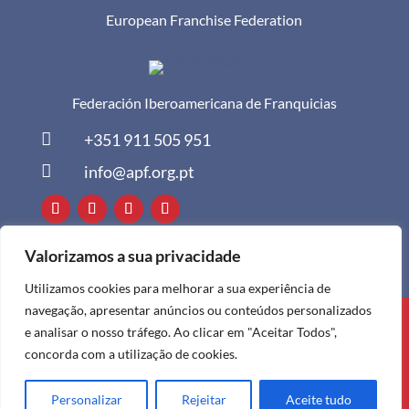
European Franchise Federation
Federación Iberoamericana de Franquicias

+351 911 505 951

info@apf.org.pt
Valorizamos a sua privacidade
Utilizamos cookies para melhorar a sua experiência de
navegação, apresentar anúncios ou conteúdos personalizados
Todos os direitos reservados à APF ©
e analisar o nosso tráfego. Ao clicar em "Aceitar Todos",
2024
concorda com a utilização de cookies.
Personalizar
Rejeitar
Aceite tudo