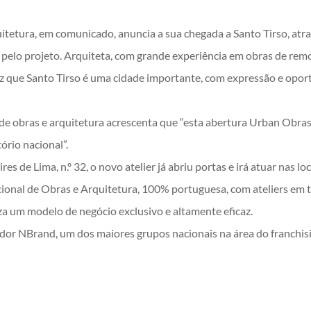
tetura, em comunicado, anuncia a sua chegada a Santo Tirso, atra
elo projeto. Arquiteta, com grande experiência em obras de remod
z que Santo Tirso é uma cidade importante, com expressão e opor
g de obras e arquitetura acrescenta que “esta abertura Urban Obras
ório nacional”.
 de Lima, n.º 32, o novo atelier já abriu portas e irá atuar nas loc
onal de Obras e Arquitetura, 100% portuguesa, com ateliers em t
za um modelo de negócio exclusivo e altamente eficaz.
r NBrand, um dos maiores grupos nacionais na área do franchis