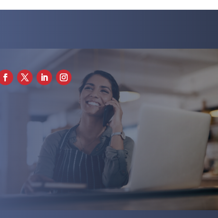
+351 911 505 951

info@apf.org.pt
