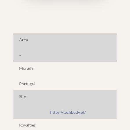
Área
–
Morada
Portugal
Site
https://techbody.pt/
Royalties