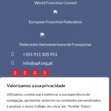
World Franchise Council
European Franchise Federation
Federación Iberoamericana de Franquicias

+351 911 505 951

info@apf.org.pt
Valorizamos a sua privacidade
Utilizamos cookies para melhorar a sua experiência de
navegação, apresentar anúncios ou conteúdos personalizados
Todos os direitos reservados à APF ©
e analisar o nosso tráfego. Ao clicar em "Aceitar Todos",
2024