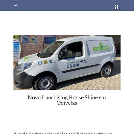
Novo franchising House Shine em
Odivelas
A rede de franchising House Shine
vai abrir uma