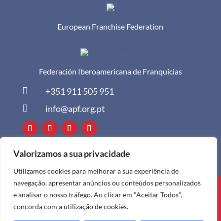
European Franchise Federation
Federación Iberoamericana de Franquicias

+351 911 505 951

info@apf.org.pt
Valorizamos a sua privacidade
Utilizamos cookies para melhorar a sua experiência de
navegação, apresentar anúncios ou conteúdos personalizados
Todos os direitos reservados à APF ©
e analisar o nosso tráfego. Ao clicar em "Aceitar Todos",
2024
concorda com a utilização de cookies.