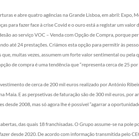
turas e abre quatro agências na Grande Lisboa, em abril: Expo, 
ças para fazer face à crise Covid e o ouro está a registar um valo
e adesão ao serviço VOC – Venda com Opção de Compra, porque per
ndo até 24 prestações. Criámos esta opção para permitir às pessoa
s que, muitas vezes, assumem um forte valor sentimental ou pela q
opção de compra é uma tendência que “representa cerca de 25 por
vestimento de cerca de 200 mil euros realizado por António Ribei
na Maia. E as perpsetivas de faturação são de 300 mil euros, por a
s desde 2008, mas só agora lhe é possível “agarrar a oportunidade 
 abertas, das quais 18 franchisadas. O Grupo assume-se na pole po
fazer desde 2020. De acordo com informação transmitida pelo CE