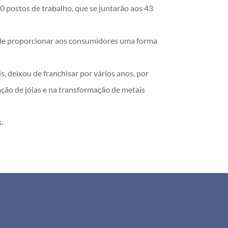
0 postos de trabalho, que se juntarão aos 43
o de proporcionar aos consumidores uma forma
, deixou de franchisar por vários anos, por
ção de jóias e na transformação de metais
.
+351 911 505 951

info@apf.org.pt
