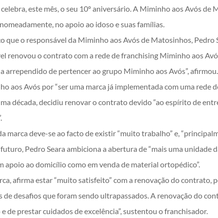
elebra, este mês, o seu 10º aniversário. A Miminho aos Avós de 
, nomeadamente, no apoio ao idoso e suas famílias.
nço que o responsável da Miminho aos Avós de Matosinhos, Pedro 
ável renovou o contrato com a rede de franchising Miminho aos Av
a arrependido de pertencer ao grupo Miminho aos Avós”, afirmou
minho aos Avós por “ser uma marca já implementada com uma rede 
e uma década, decidiu renovar o contrato devido “ao espírito de ent
.
a marca deve-se ao facto de existir “muito trabalho” e, “principalm
o futuro, Pedro Seara ambiciona a abertura de “mais uma unidade 
em apoio ao domicílio como em venda de material ortopédico”.
rca, afirma estar “muito satisfeito” com a renovação do contrato,
s de desafios que foram sendo ultrapassados. A renovação do co
 de prestar cuidados de excelência”, sustentou o franchisador.