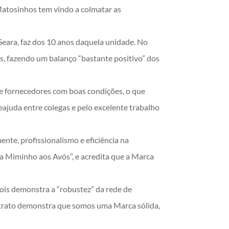
Matosinhos tem vindo a colmatar as
Seara, faz dos 10 anos daquela unidade. No
ós, fazendo um balanço “bastante positivo” dos
.
de fornecedores com boas condições, o que
reajuda entre colegas e pelo excelente trabalho
ente, profissionalismo e eficiência na
da Miminho aos Avós”, e acredita que a Marca
 pois demonstra a “robustez” da rede de
ntrato demonstra que somos uma Marca sólida,