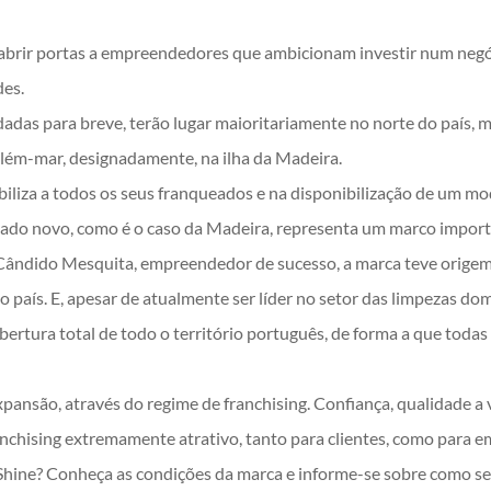
a abrir portas a empreendedores que ambicionam investir num neg
des.
adas para breve, terão lugar maioritariamente no norte do país,
lém-mar, designadamente, na ilha da Madeira.
iliza a todos os seus franqueados e na disponibilização de um mod
do novo, como é o caso da Madeira, representa um marco import
ândido Mesquita, empreendedor de sucesso, a marca teve origem n
 país. E, apesar de atualmente ser líder no setor das limpezas dom
bertura total de todo o território português, de forma a que toda
pansão, através do regime de franchising. Confiança, qualidade a v
nchising extremamente atrativo, tanto para clientes, como para 
Shine? Conheça as condições da marca e informe-se sobre como se