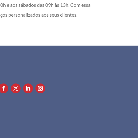
 20h e aos sábados das 09h às 13h. Com essa
os personalizados aos seus clientes.
+351 911 505 951

info@apf.org.pt
