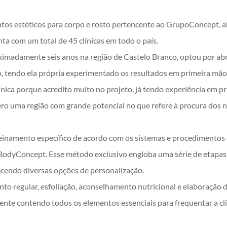
os estéticos para corpo e rosto pertencente ao GrupoConcept, 
ta com um total de 45 clínicas em todo o país.
imadamente seis anos na região de Castelo Branco, optou por ab
o, tendo ela própria experimentado os resultados em primeira mão
ínica porque acredito muito no projeto, já tendo experiência em p
ro uma região com grande potencial no que refere à procura dos n
inamento específico de acordo com os sistemas e procedimentos
BodyConcept. Esse método exclusivo engloba uma série de etapa
recendo diversas opções de personalização.
to regular, esfoliação, aconselhamento nutricional e elaboração 
iente contendo todos os elementos essenciais para frequentar a c