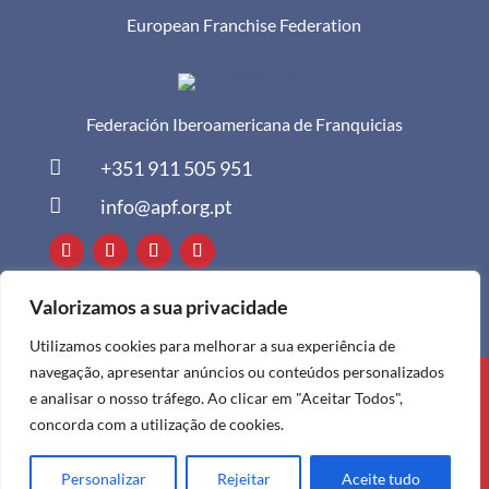
European Franchise Federation
Federación Iberoamericana de Franquicias

+351 911 505 951

info@apf.org.pt
Valorizamos a sua privacidade
Utilizamos cookies para melhorar a sua experiência de
navegação, apresentar anúncios ou conteúdos personalizados
Todos os direitos reservados à APF ©
e analisar o nosso tráfego. Ao clicar em "Aceitar Todos",
2024
concorda com a utilização de cookies.
Personalizar
Rejeitar
Aceite tudo