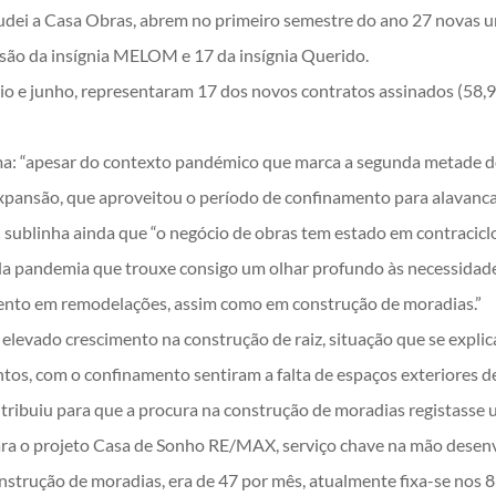
ei a Casa Obras, abrem no primeiro semestre do ano 27 novas u
são da insígnia MELOM e 17 da insígnia Querido.
 e junho, representaram 17 dos novos contratos assinados (58,9%
ma: “apesar do contexto pandémico que marca a segunda metade do
expansão, que aproveitou o período de confinamento para alavanc
l sublinha ainda que “o negócio de obras tem estado em contraciclo
a pandemia que trouxe consigo um olhar profundo às necessidade
nto em remodelações, assim como em construção de moradias.”
 elevado crescimento na construção de raiz, situação que se expl
os, com o confinamento sentiram a falta de espaços exteriores d
ontribuiu para que a procura na construção de moradias registasse
para o projeto Casa de Sonho RE/MAX, serviço chave na mão des
nstrução de moradias, era de 47 por mês, atualmente fixa-se nos 