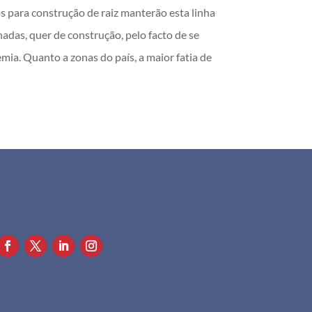
 para construção de raiz manterão esta linha
das, quer de construção, pelo facto de se
ia. Quanto a zonas do país, a maior fatia de
+351 911 505 951

info@apf.org.pt
